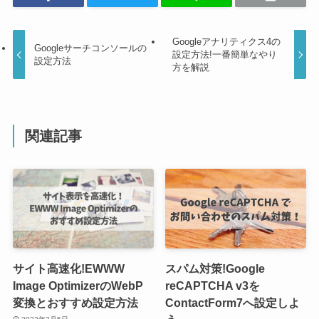
Googleアナリティクス4の
Googleサーチコンソールの
設定方法!一番簡単なやり
設定方法
方を解説
関連記事
サイト高速化!EWWW
スパム対策!Google
Image OptimizerのWebP
reCAPTCHA v3を
変換とおすすめ設定方法
ContactForm7へ設定しよ